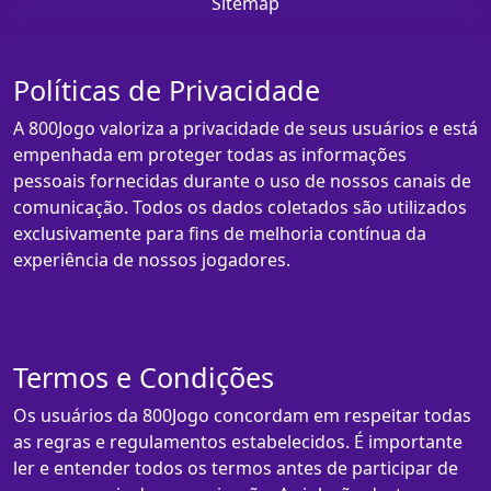
Sitemap
Políticas de Privacidade
A 800Jogo valoriza a privacidade de seus usuários e está
empenhada em proteger todas as informações
pessoais fornecidas durante o uso de nossos canais de
comunicação. Todos os dados coletados são utilizados
exclusivamente para fins de melhoria contínua da
experiência de nossos jogadores.
Termos e Condições
Os usuários da 800Jogo concordam em respeitar todas
as regras e regulamentos estabelecidos. É importante
ler e entender todos os termos antes de participar de