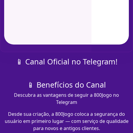
📱 Canal Oficial no Telegram!
📱 Benefícios do Canal
Descubra as vantagens de seguir a 800Jogo no
Telegram
Desde sua criação, a 800Jogo coloca a segurança do
usuário em primeiro lugar — com serviço de qualidade
para novos e antigos clientes.