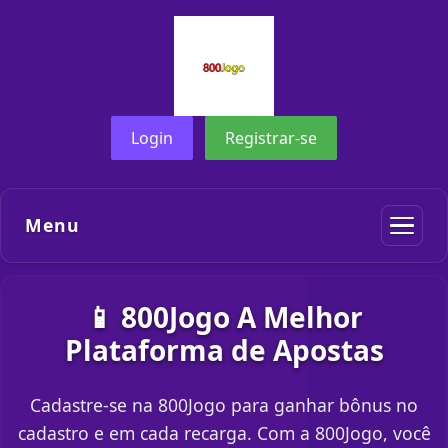
Login
Registrar-se
Menu
📱 800Jogo A Melhor
Plataforma de Apostas
Cadastre-se na 800Jogo para ganhar bônus no
cadastro e em cada recarga. Com a 800Jogo, você