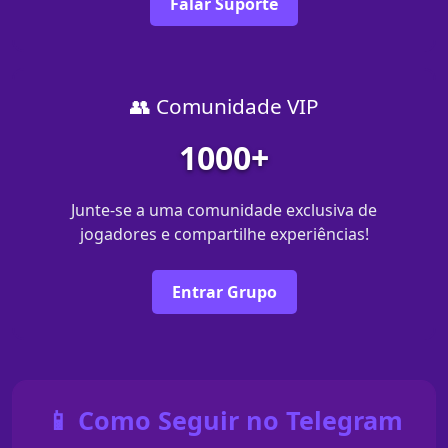
Falar Suporte
👥 Comunidade VIP
1000+
Junte-se a uma comunidade exclusiva de
jogadores e compartilhe experiências!
Entrar Grupo
📱 Como Seguir no Telegram