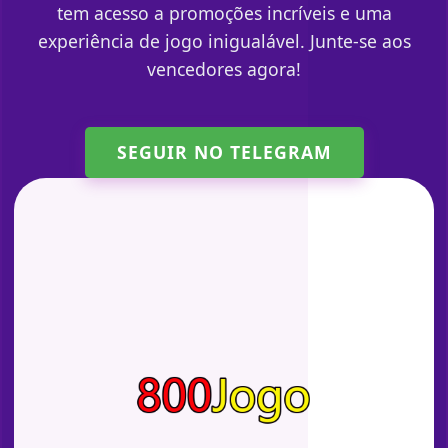
tem acesso a promoções incríveis e uma
experiência de jogo inigualável. Junte-se aos
vencedores agora!
SEGUIR NO TELEGRAM